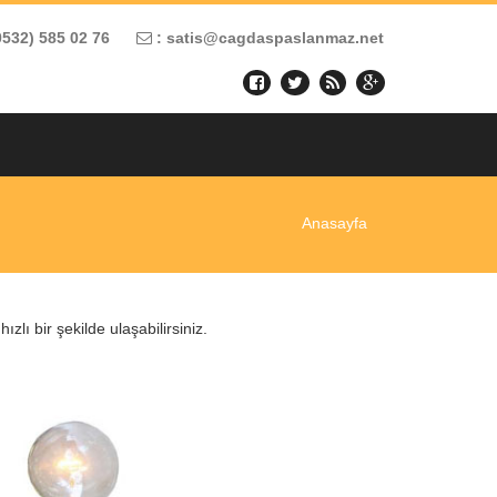
0532) 585 02 76
: satis@cagdaspaslanmaz.net
Anasayfa
lı bir şekilde ulaşabilirsiniz.