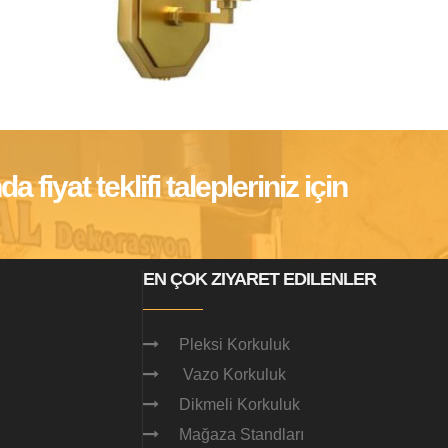
fiyat teklifi talepleriniz için
EN ÇOK ZIYARET EDILENLER
Pleksi Korkuluk
Vazo Korkuluk
Dikmeli Korkuluk
Mağaza Standları